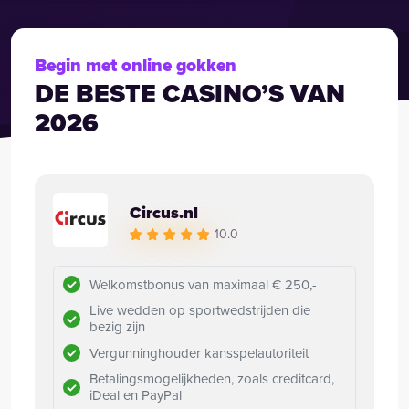
Begin met online gokken
DE
BESTE CASINO’S
VAN
2026
Circus.nl
10.0
Welkomstbonus van maximaal € 250,-
Live wedden op sportwedstrijden die
bezig zijn
Vergunninghouder kansspelautoriteit
Betalingsmogelijkheden, zoals creditcard,
iDeal en PayPal