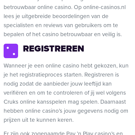
betrouwbaar online casino. Op online-casinos.nl
lees je uitgebreide beoordelingen van de
specialisten en reviews van gebruikers om te
bepalen of het casino betrouwbaar en veilig is.
REGISTREREN
Wanneer je een online casino hebt gekozen, kun
je het registratieproces starten. Registreren is
nodig zodat de aanbieder jouw leeftijd kan
verifiëren en om te controleren of jij wel volgens
Cruks online kansspelen mag spelen. Daarnaast
hebben online casino’s jouw gegevens nodig om
prijzen uit te kunnen keren.
Er zijn ook zogenaamde Pay ’n Play casino’s en