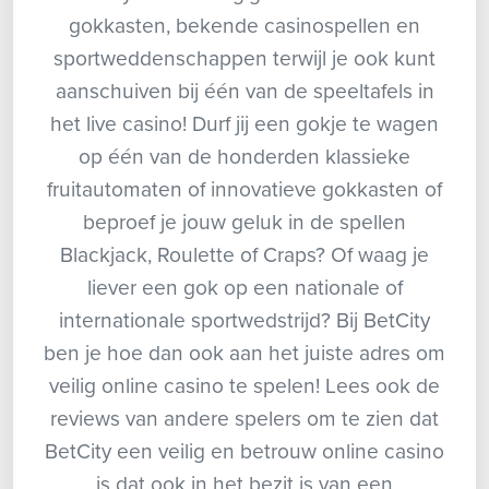
gokkasten, bekende casinospellen en
sportweddenschappen terwijl je ook kunt
aanschuiven bij één van de speeltafels in
het live casino! Durf jij een gokje te wagen
op één van de honderden klassieke
fruitautomaten of innovatieve gokkasten of
beproef je jouw geluk in de spellen
Blackjack, Roulette of Craps? Of waag je
liever een gok op een nationale of
internationale sportwedstrijd? Bij BetCity
ben je hoe dan ook aan het juiste adres om
veilig online casino te spelen! Lees ook de
reviews van andere spelers om te zien dat
BetCity een veilig en betrouw online casino
is dat ook in het bezit is van een