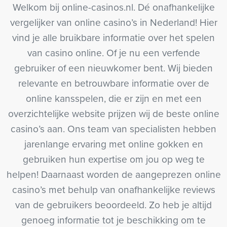
Welkom bij online-casinos.nl. Dé onafhankelijke
vergelijker van online casino’s in Nederland! Hier
vind je alle bruikbare informatie over het spelen
van casino online. Of je nu een verfende
gebruiker of een nieuwkomer bent. Wij bieden
relevante en betrouwbare informatie over de
online kansspelen, die er zijn en met een
overzichtelijke website prijzen wij de beste online
casino’s aan. Ons team van specialisten hebben
jarenlange ervaring met online gokken en
gebruiken hun expertise om jou op weg te
helpen! Daarnaast worden de aangeprezen online
casino’s met behulp van onafhankelijke reviews
van de gebruikers beoordeeld. Zo heb je altijd
genoeg informatie tot je beschikking om te