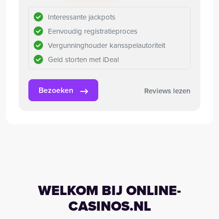
Interessante jackpots
Eenvoudig registratieproces
Vergunninghouder kansspelautoriteit
Geld storten met iDeal
Bezoeken
Reviews lezen
WELKOM BIJ
ONLINE-
CASINOS.NL