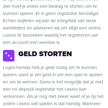
dan hoef je enkel een bedrag te storten om te
kunnen spelen. Er is geen registratie benodigd.
Echter twijfelen wij aan de integriteit van deze
aanbieders en adviseren wij om altijd een online
casino te bezoeken waarbij het registreren van
een account een vereiste is.
GELD STORTEN
Logischerwijs heb je geld nodig om te kunnen
spelen, want je zet geld in om een spel te spelen
en om te winnen. Soms is het mogelijk dat je met
een no deposit-registratie het casino kan
verkennen. Als je nog niet zeker weet of je bij het
online casino wilt spelen is dat handig. Wanneer