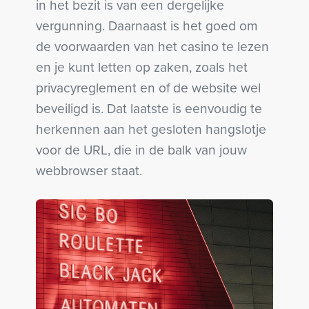
in het bezit is van een dergelijke
vergunning. Daarnaast is het goed om
de voorwaarden van het casino te lezen
en je kunt letten op zaken, zoals het
privacyreglement en of de website wel
beveiligd is. Dat laatste is eenvoudig te
herkennen aan het gesloten hangslotje
voor de URL, die in de balk van jouw
webbrowser staat.