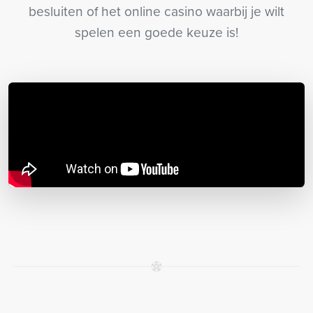
besluiten of het online casino waarbij je wilt
spelen een goede keuze is!