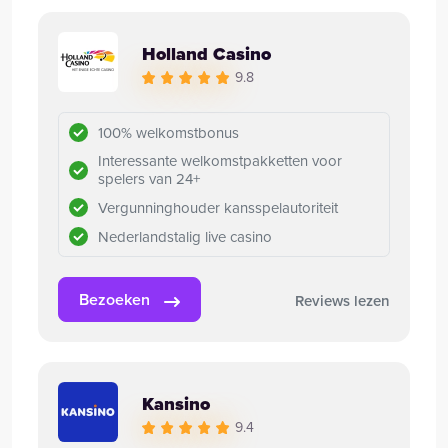
Holland Casino
9.8
100% welkomstbonus
Interessante welkomstpakketten voor
spelers van 24+
Vergunninghouder kansspelautoriteit
Nederlandstalig live casino
Bezoeken
Reviews lezen
Kansino
9.4