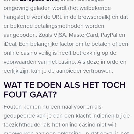
omgeving geladen wordt (het welbekende
hangslotje voor de URL in de browserbalk) en dat
er bekende betalingsmethoden worden
aangeboden. Zoals VISA, MasterCard, PayPal en
iDeal. Een belangrijke factor om te betalen of een
online casino veilig is heeft betrekking op de
voorwaarden van het casino. Als deze in orde en
eerlijk zijn, kun je de aanbieder vertrouwen.
WAT TE DOEN ALS HET TOCH
FOUT GAAT?
Fouten komen nu eenmaal voor en als
gedupeerde kan je dan een klacht indienen bij de
toezichthouder als het online casino niet wilt
meewerken aan een oplossing. In dat geval is het