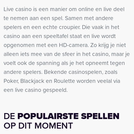
Live casino is een manier om online en live deel
te nemen aan een spel. Samen met andere
spelers en een echte croupier. Die vaak in het
casino aan een speeltafel staat en live wordt
opgenomen met een HD-camera. Zo krijg je niet
alleen iets mee van de sfeer in het casino, maar je
voelt ook de spanning als je het opneemt tegen
andere spelers. Bekende casinospelen, zoals
Poker, Blackjack en Roulette worden veelal via
een live casino gespeeld.
DE
POPULAIRSTE SPELLEN
OP DIT MOMENT