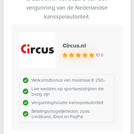
vergunning van de Nederlandse
kansspelautoriteit.
Circus.nl
10.0
Welkomstbonus van maximaal € 250,-
Live wedden op sportwedstrijden die
bezig zijn
Vergunninghouder kansspelautoriteit
Betalingsmogelijkheden, zoals
creditcard, iDeal en PayPal