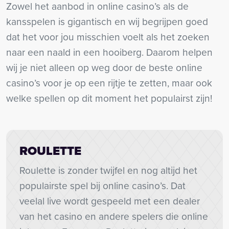
Zowel het aanbod in online casino’s als de
kansspelen is gigantisch en wij begrijpen goed
dat het voor jou misschien voelt als het zoeken
naar een naald in een hooiberg. Daarom helpen
wij je niet alleen op weg door de beste online
casino’s voor je op een rijtje te zetten, maar ook
welke spellen op dit moment het populairst zijn!
ROULETTE
Roulette is zonder twijfel en nog altijd het
populairste spel bij online casino’s. Dat
veelal live wordt gespeeld met een dealer
van het casino en andere spelers die online