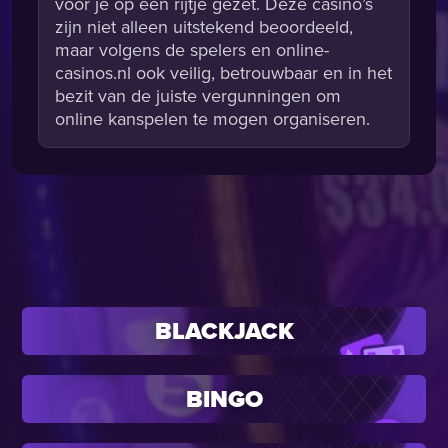
voor je op een rijtje gezet. Deze casino’s
zijn niet alleen uitstekend beoordeeld,
maar volgens de spelers en online-
casinos.nl ook veilig, betrouwbaar en in het
bezit van de juiste vergunningen om
online kanspelen te mogen organiseren.
SPELLEN
BLACKJACK
BINGO