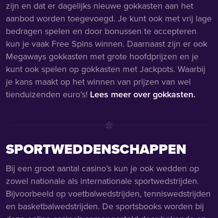
zijn en dat er dagelijks nieuwe gokkasten aan het
aanbod worden toegevoegd. Je kunt ook met vrij lage
bedragen spelen en door bonussen te accepteren
kun je vaak Free Spins winnen. Daarnaast zijn er ook
Megaways gokkasten met grote hoofdprijzen en je
kunt ook spelen op gokkasten met Jackpots. Waarbij
je kans maakt op het winnen van prijzen van wel
tienduizenden euro’s!
Lees meer over gokkasten.
SPORTWEDDENSCHAPPEN
Bij een groot aantal casino’s kun je ook wedden op
zowel nationale als internationale sportwedstrijden.
Bijvoorbeeld op voetbalwedstrijden, tenniswedstrijden
en basketbalwedstrijden. De sportsbooks worden bij