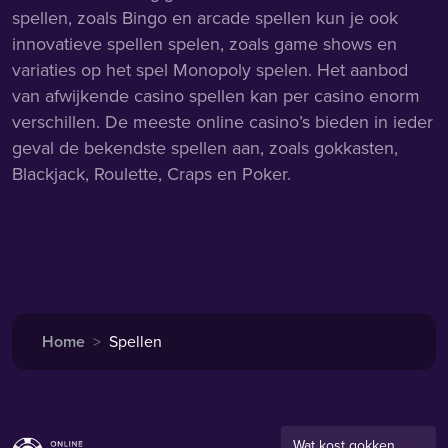
spellen, zoals Bingo en arcade spellen kun je ook
innovatieve spellen spelen, zoals game shows en
variaties op het spel Monopoly spelen. Het aanbod
van afwijkende casino spellen kan per casino enorm
verschillen. De meeste online casino’s bieden in ieder
geval de bekendste spellen aan, zoals gokkasten,
Blackjack, Roulette, Craps en Poker.
Home
Spellen
Wat kost gokken