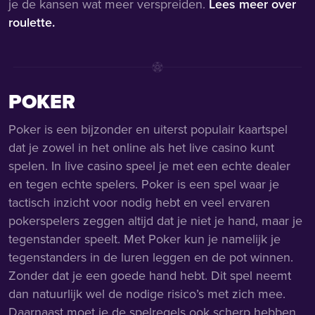
je de kansen wat meer verspreiden.
Lees meer over
roulette.
POKER
Poker is een bijzonder en uiterst populair kaartspel
dat je zowel in het online als het live casino kunt
spelen. In live casino speel je met een echte dealer
en tegen echte spelers. Poker is een spel waar je
tactisch inzicht voor nodig hebt en veel ervaren
pokerspelers zeggen altijd dat je niet je hand, maar je
tegenstander speelt. Met Poker kun je namelijk je
tegenstanders in de luren leggen en de pot winnen.
Zonder dat je een goede hand hebt. Dit spel neemt
dan natuurlijk wel de nodige risico’s met zich mee.
Daarnaast moet je de spelregels ook scherp hebben