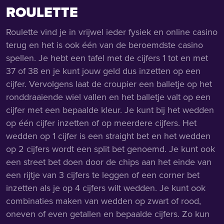
ROULETTE
Roulette vind je in vrijwel ieder fysiek en online casino
terug en het is ook één van de beroemdste casino
spellen. Je hebt een tafel met de cijfers 1 tot en met
37 of 38 en je kunt jouw geld dus inzetten op een
cijfer. Vervolgens laat de croupier een balletje op het
ronddraaiende wiel vallen en het balletje valt op een
cijfer met een bepaalde kleur. Je kunt bij het wedden
op één cijfer inzetten of op meerdere cijfers. Het
wedden op 1 cijfer is een straight bet en het wedden
op 2 cijfers wordt een split bet genoemd. Je kunt ook
een street bet doen door de chips aan het einde van
een rijtje van 3 cijfers te leggen of een corner bet
inzetten als je op 4 cijfers wilt wedden. Je kunt ook
combinaties maken van wedden op zwart of rood,
oneven of even getallen en bepaalde cijfers. Zo kun