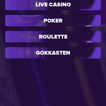
LIVE CASINO
POKER
ROULETTE
GOKKASTEN
WELKE SPELLEN BIJ HET
ONLINE CASINO SPELEN?
Bij de tientallen legale online casino’s in Nederland
kun je honderden verschillende spellen spelen. Van