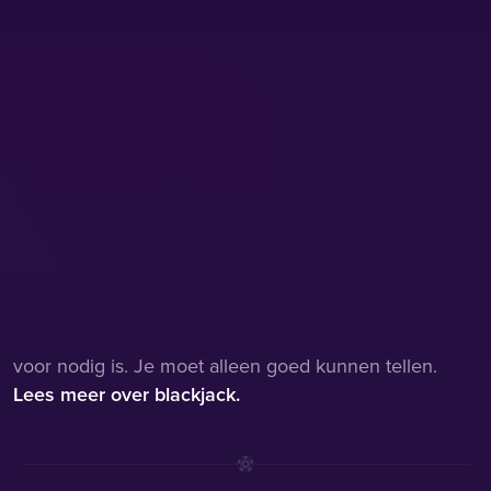
minimaal 2 kaarten meer punten dan de dealer te
hebben. De kaart 10, de boer, de vrouw en de koning
zijn tien punten waard en de overige kaarten
vertegenwoordigen het aantal punten van de kaart.
Met uitzondering van de Aas die 1 of 11 punten waard
is. Met de kaarten die je krijgt is het doel om meer
punten dan de bank te hebben en niet meer dan 21
punten te verzamelen. Heb je meer dan 21 punten?
Dan heb je sowieso verloren. Heb je met 2 kaarten 21
punten? Dan heb je Blackjack! Het leuke aan
Blackjack is dat je met met zowel lage als hoge
bedragen kunt spelen en dat er geen tactisch inzicht
voor nodig is. Je moet alleen goed kunnen tellen.
Lees meer over blackjack.