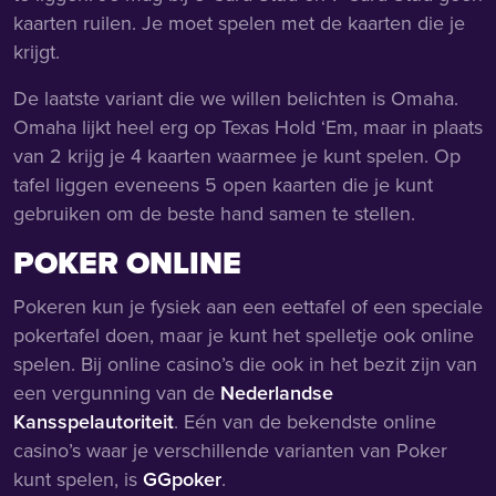
kaarten ruilen. Je moet spelen met de kaarten die je
krijgt.
De laatste variant die we willen belichten is Omaha.
Omaha lijkt heel erg op Texas Hold ‘Em, maar in plaats
van 2 krijg je 4 kaarten waarmee je kunt spelen. Op
tafel liggen eveneens 5 open kaarten die je kunt
gebruiken om de beste hand samen te stellen.
POKER ONLINE
Pokeren kun je fysiek aan een eettafel of een speciale
pokertafel doen, maar je kunt het spelletje ook online
spelen. Bij online casino’s die ook in het bezit zijn van
een vergunning van de
Nederlandse
Kansspelautoriteit
. Eén van de bekendste online
casino’s waar je verschillende varianten van Poker
kunt spelen, is
GGpoker
.