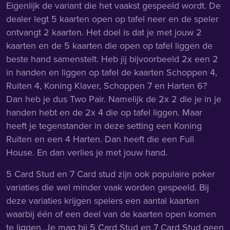
Eigenlijk de variant die het vaakst gespeeld wordt. De
dealer legt 5 kaarten open op tafel neer en de speler
ontvangt 2 kaarten. Het doel is dat je met jouw 2
kaarten en de 5 kaarten die open op tafel liggen de
beste hand samenstelt. Heb jij bijvoorbeeld 2x een 2
in handen en liggen op tafel de kaarten Schoppen 4,
Ruiten 4, Koning Klaver, Schoppen 7 en Harten 6?
Dan heb je dus Two Pair. Namelijk de 2x 2 die je in je
handen hebt en de 2x 4 die op tafel liggen. Maar
heeft je tegenstander in deze setting een Koning
Ruiten en een 4 Harten. Dan heeft die een Full
House. En dan verlies je met jouw hand.
5 Card Stud en 7 Card stud zijn ook populaire poker
variaties die wel minder vaak worden gespeeld. Bij
deze variaties krijgen spelers een aantal kaarten
waarbij één of een deel van de kaarten open komen
te liggen. Je mag bij 5 Card Stud en 7 Card Stud geen