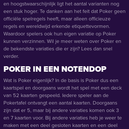
en hoogstwaarschijnlijk ligt het aantal varianten nog
een stuk hoger. Te danken aan het feit dat Poker geen
officiële spelregels heeft, maar alleen officieuze
regels en wereldwijd erkende etiquettevormen.
Waardoor spelers ook hun eigen variatie op Poker
kunnen verzinnen. Wil je meer weten over Poker en
de bekendste variaties die er zijn? Lees dan snel
verder.
POKER IN EEN NOTENDOP
Wat is Poker eigenlijk? In de basis is Poker dus een
kaartspel en doorgaans wordt het spel met een deck
van 52 kaarten gespeeld. Iedere speler aan de
Pokertafel ontvangt een aantal kaarten. Doorgaans
zijn dat er 5, maar bij andere variaties komen ook 3
en 7 kaarten voor. Bij andere variaties heb je weer te
maken met een deel gesloten kaarten en een deel