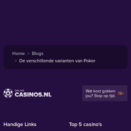
Home
Blogs
De verschillende varianten van Poker
Wat kost gokken
18+
jou? Stop op tijd.
Handige Links
Top 5 casino's