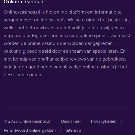
Online-casinos.nl
Online-casinos.nl is het online platform om informatie te
vergaren over online casino’s. Welke casino’s het beste zijn,
welke het betrouwbaarst en het veiligst zijn en wij geven
uitgebreid uitleg over hoe je casino online speelt. Daarnaast
worden de online casino’s die worden aangeprezen
vakkundig beoordeeld door een team van specialisten. En
met behulp van onafhankelijke reviews van de gebruikers,
krijg je een goed beeld van bij welke online casino’s je het
beste kunt spelen.
© 2026 Online-casinos.nl
|
Disclaimer
|
Privacybeleid
|
Verantwoord online gokken
|
Sitemap