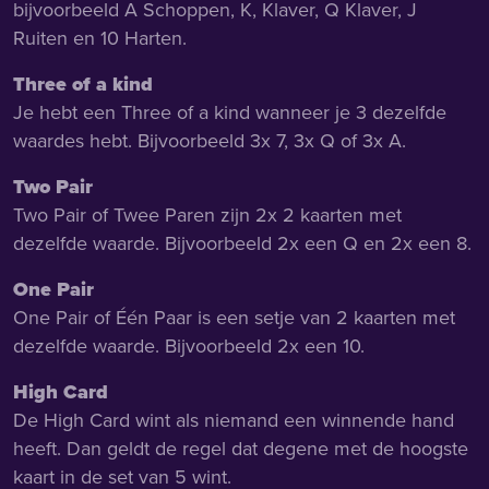
bijvoorbeeld A Schoppen, K, Klaver, Q Klaver, J
Ruiten en 10 Harten.
Three of a kind
Je hebt een Three of a kind wanneer je 3 dezelfde
waardes hebt. Bijvoorbeeld 3x 7, 3x Q of 3x A.
Two Pair
Two Pair of Twee Paren zijn 2x 2 kaarten met
dezelfde waarde. Bijvoorbeeld 2x een Q en 2x een 8.
One Pair
One Pair of Één Paar is een setje van 2 kaarten met
dezelfde waarde. Bijvoorbeeld 2x een 10.
High Card
De High Card wint als niemand een winnende hand
heeft. Dan geldt de regel dat degene met de hoogste
kaart in de set van 5 wint.