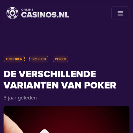
GGPOKER
SPELLEN
POKER
DE VERSCHILLENDE
VARIANTEN VAN POKER
3 jaar geleden