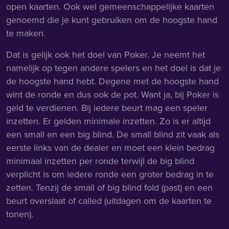
open kaarten. Ook wel gemeenschappelijke kaarten
genoemd die je kunt gebruiken om de hoogste hand
te maken.
Dat is gelijk ook het doel van Poker. Je neemt het
namelijk op tegen andere spelers en het doel is dat je
de hoogste hand hebt. Degene met de hoogste hand
wint de ronde en dus ook de pot. Want ja, bij Poker is
geld te verdienen. Bij iedere beurt mag een speler
inzetten. Er gelden minimale inzetten. Zo is er altijd
een small en een big blind. De small blind zit vaak als
eerste links van de dealer en moet een klein bedrag
minimaal inzetten per ronde terwijl de big blind
verplicht is om iedere ronde een groter bedrag in te
zetten. Tenzij de small of big blind fold (past) en een
beurt overslaat of called (uitdagen om de kaarten te
tonen).