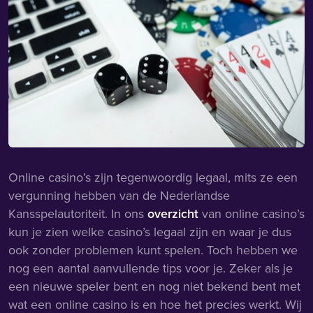
Online casino’s zijn tegenwoordig legaal, mits ze een
vergunning hebben van de Nederlandse
Kansspelautoriteit. In ons
overzicht
van online casino’s
kun je zien welke casino’s legaal zijn en waar je dus
ook zonder problemen kunt spelen. Toch hebben we
nog een aantal aanvullende tips voor je. Zeker als je
een nieuwe speler bent en nog niet bekend bent met
wat een online casino is en hoe het precies werkt. Wij