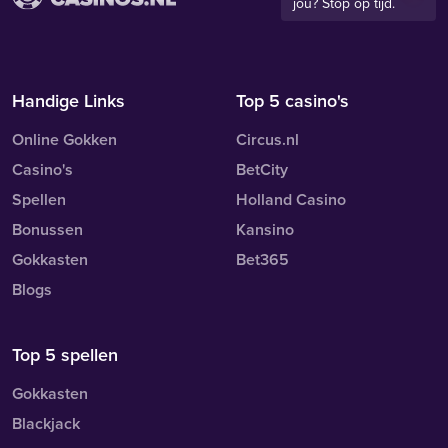
jou? Stop op tijd.
Handige Links
Top 5 casino's
Online Gokken
Circus.nl
Casino's
BetCity
Spellen
Holland Casino
Bonussen
Kansino
Gokkasten
Bet365
Blogs
Top 5 spellen
Gokkasten
Blackjack