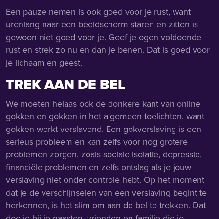
Een pauze nemen is ook goed voor je rust, want
urenlang naar een beeldscherm staren en zitten is
gewoon niet goed voor je. Geef je ogen voldoende
rust en strek zo nu en dan je benen. Dat is goed voor
je lichaam en geest.
TREK AAN DE BEL
We moeten helaas ook de donkere kant van online
gokken en gokken in het algemeen toelichten, want
gokken werkt verslavend. Een gokverslaving is een
serieus probleem en kan zelfs voor nog grotere
problemen zorgen, zoals sociale isolatie, depressie,
financiële problemen en zelfs ontslag als je jouw
verslaving niet onder controle hebt. Op het moment
dat je de verschijnselen van een verslaving begint te
herkennen, is het slim om aan de bel te trekken. Dat
doe je bij je naasten, vrienden en familie die je