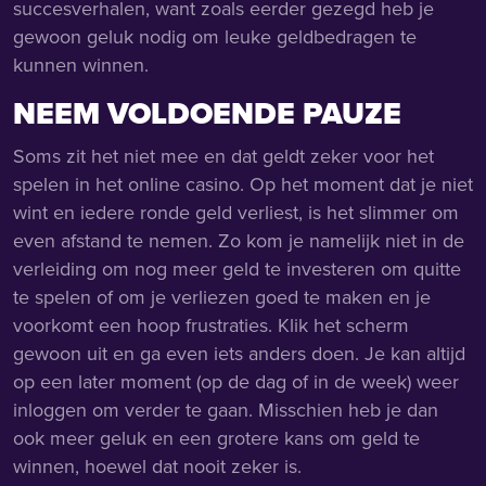
succesverhalen, want zoals eerder gezegd heb je
gewoon geluk nodig om leuke geldbedragen te
kunnen winnen.
NEEM VOLDOENDE PAUZE
Soms zit het niet mee en dat geldt zeker voor het
spelen in het online casino. Op het moment dat je niet
wint en iedere ronde geld verliest, is het slimmer om
even afstand te nemen. Zo kom je namelijk niet in de
verleiding om nog meer geld te investeren om quitte
te spelen of om je verliezen goed te maken en je
voorkomt een hoop frustraties. Klik het scherm
gewoon uit en ga even iets anders doen. Je kan altijd
op een later moment (op de dag of in de week) weer
inloggen om verder te gaan. Misschien heb je dan
ook meer geluk en een grotere kans om geld te
winnen, hoewel dat nooit zeker is.